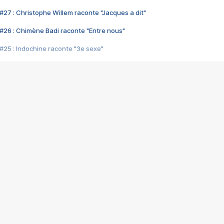
#27 : Christophe Willem raconte "Jacques a dit"
#26 : Chimène Badi raconte "Entre nous"
#25 : Indochine raconte "3e sexe"
#24 : Zaho raconte "C'est chelou"
#23 : Patrick Bruel raconte "Au café des délices"
#22 : Kyo raconte "Le chemin"
#21 : Nolwenn Leroy raconte "Cassé"
#20 : Patrick Hernandez raconte "Born to be alive"
#19 : Lorie raconte "Près de moi"
#18 : Michael Jones raconte "A nos actes manqués" (avec Jean-Jacque
#17 : Khaled raconte "Aïcha"
#16 : Corneille raconte "Parce qu'on vient de loin"