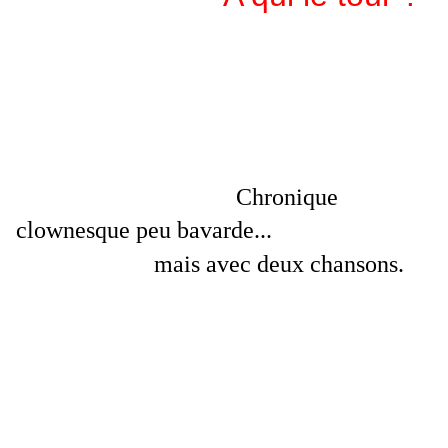
Chronique
clownesque peu bavarde...
mais avec deux chansons.
Un spectacle tous publics à partir de 8 ans. (durée 50
minutes)
Une création originale entièrement imaginée, réalisée et
jouée par:
Joêl Dufresne:
"Wawa"