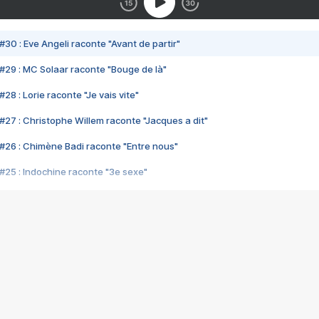
#30 : Eve Angeli raconte "Avant de partir"
#29 : MC Solaar raconte "Bouge de là"
28 : Lorie raconte "Je vais vite"
#27 : Christophe Willem raconte "Jacques a dit"
#26 : Chimène Badi raconte "Entre nous"
#25 : Indochine raconte "3e sexe"
#24 : Zaho raconte "C'est chelou"
#23 : Patrick Bruel raconte "Au café des délices"
#22 : Kyo raconte "Le chemin"
#21 : Nolwenn Leroy raconte "Cassé"
#20 : Patrick Hernandez raconte "Born to be alive"