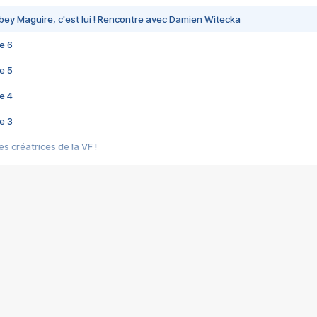
bey Maguire, c'est lui ! Rencontre avec Damien Witecka
e 6
e 5
e 4
e 3
s créatrices de la VF !
e 2
e 1
e Mektoub My Love arrive enfin ! Rencontre avec Shaïn Boumedine et Sal
i : après Toni en famille
elle réalise le bouleversant Dites lui que je l'aime
ais ! Rencontre autour de Vie privée de Rebecca Zlotowski